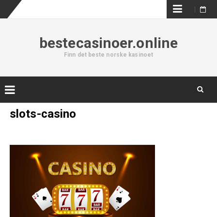
Skip
to
bestecasinoer.online
content
Finn det beste norske kasinoet
Skip
slots-casino
to
content